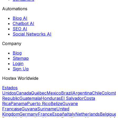
Automations
Blog AI
Chatbot AI
SEO AI
Social Networks AI
Company
Blog
Sitemap
Login
Sign Up
Hostex Worldwide
Estados
Unidos
Canada
Québec
Mexico
Brazil
Argentina
Chile
Colomb
Republic
Guatemala
Honduras
El Salvador
Costa
Rica
Panama
Puerto Rico
Belize
Guyane
Française
Guyana
Suriname
United
Kingdom
Germany
France
España
Italy
Netherlands
Belgique