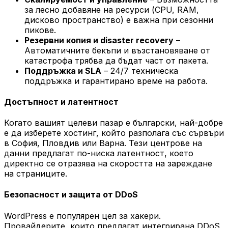
за лесно добавяне на ресурси (CPU, RAM,
дисково пространство) е важна при сезонни
пикове.
Резервни копия и disaster recovery
–
Автоматичните бекъпи и възстановяване от
катастрофа трябва да бъдат част от пакета.
Поддръжка и SLA
– 24/7 техническа
поддръжка и гарантирано време на работа.
Достъпност и латентност
Когато вашият целеви пазар е български, най-добре
е да изберете хостинг, който разполага със сървъри
в София, Пловдив или Варна. Тези центрове на
данни предлагат по-ниска латентност, което
директно се отразява на скоростта на зареждане
на страниците.
Безопасност и защита от DDoS
WordPress е популярен цел за хакери.
Провайдерите, които предлагат интегрирана DDoS