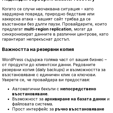
Когато се случи неочаквана ситуация – като
хардуерна повреда, природно бедствие или
хакерска атака – вашият сайт трябва да се
възстанови без дълги паузи. Провайдерите, които
предлагат
multi-region replication
, могат да
синхронизират данните в различни центрове, като
гарантират непрекъснат достъп.
Важността на резервни копия
WordPress съдържа голяма част от вашия бизнес –
от продукти до клиентски данни. Редовните
резервни копия (daily backups) и възможността за
възстановяване с единичен клик са ключови.
Уверете се, че провайдера ви предоставя:
Автоматични бекъпи с
непосредствено
възстановяване
.
Възможност за
архивиране на базата данни
и
файловата система.
Прост интерфейс за
ръчно възстановяване