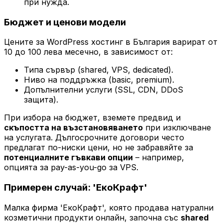
при нужда.
Бюджет и ценови модели
Цените за WordPress хостинг в България варират от
10 до 100 лева месечно, в зависимост от:
Типа сървър (shared, VPS, dedicated).
Ниво на поддръжка (basic, premium).
Допълнителни услуги (SSL, CDN, DDoS
защита).
При избора на бюджет, вземете предвид и
скъпостта на възстановяването
при изключване
на услугата. Дългосрочните договори често
предлагат по-ниски цени, но не забравяйте за
потенциалните гъвкави опции
– например,
опцията за
pay-as-you-go
за VPS.
Примерен случай: 'ЕкоКрафт'
Малка фирма 'ЕкоКрафт', която продава натурални
козметични продукти онлайн, започна със
shared