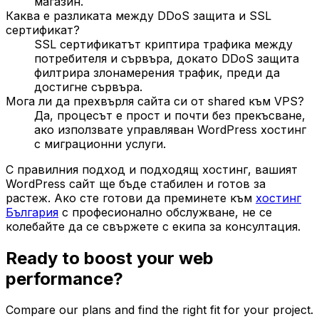
магазин.
Каква е разликата между DDoS защита и SSL
сертификат?
SSL сертификатът криптира трафика между
потребителя и сървъра, докато DDoS защита
филтрира злонамерения трафик, преди да
достигне сървъра.
Мога ли да прехвърля сайта си от shared към VPS?
Да, процесът е прост и почти без прекъсване,
ако използвате управляван WordPress хостинг
с миграционни услуги.
С правилния подход и подходящ хостинг, вашият
WordPress сайт ще бъде стабилен и готов за
растеж. Ако сте готови да преминете към
хостинг
България
с професионално обслужване, не се
колебайте да се свържете с екипа за консултация.
Ready to boost your web
performance?
Compare our plans and find the right fit for your project.