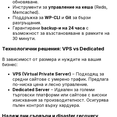
обновяване.
Инструменти за
управление на кеша
(Redis,
Memcached).
Поддръжка за
WP-CLI
и
Git
за бързи
разгръщания.
Гарантирани
backup-и на 24 часа
с
възможност за възстановяване в рамките на
30 минути.
Технологични решения: VPS vs Dedicated
В зависимост от размера и нуждите на вашия
бизнес:
VPS (Virtual Private Server)
– Подходящ за
средни сайтове с умерено трафик. Предлага
по-ниска цена и лесно управление.
Dedicated Server
– Идеален за големи
търговски платформи или сайтове с високи
изисквания за производителност. Осигурява
пълен контрол върху хардуера.
Надеждни сървъри и disaster recovery