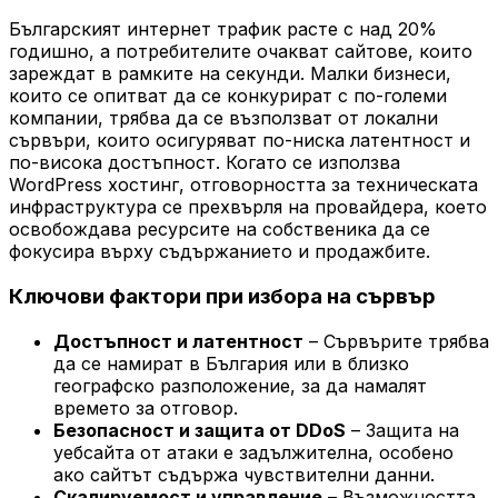
Българският интернет трафик расте с над 20%
годишно, а потребителите очакват сайтове, които
зареждат в рамките на секунди. Малки бизнеси,
които се опитват да се конкурират с по-големи
компании, трябва да се възползват от локални
сървъри, които осигуряват по-ниска латентност и
по-висока достъпност. Когато се използва
WordPress хостинг, отговорността за техническата
инфраструктура се прехвърля на провайдера, което
освобождава ресурсите на собственика да се
фокусира върху съдържанието и продажбите.
Ключови фактори при избора на сървър
Достъпност и латентност
– Сървърите трябва
да се намират в България или в близко
географско разположение, за да намалят
времето за отговор.
Безопасност и защита от DDoS
– Защита на
уебсайта от атаки е задължителна, особено
ако сайтът съдържа чувствителни данни.
Скалируемост и управление
– Възможността