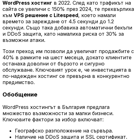
WordPress хостинг
в 2022. След като трафикът на
сайта се увеличи с 150% през 2024, те прехвърлиха
към
VPS решение с Litespeed
, което намали
времето за зареждане от 4.5 секунди до 1.2
секунди. Също така добавиха автоматични бекъпи
и DDoS защита, като намалиха риска от 30% за
възможни атаки.
Този преход им позволи да увеличат продажбите с
40% в рамките на шест месеца, докато клиентите
останаха доволни от бързото и сигурно
обслужване. Ключовият урок е, че инвестицията в
по-надежден хостинг се превърна в конкурентно
предимство.
Обобщение
WordPress хостингът в България предлага
множество възможности за малки бизнеси.
Ключовите фактори за избор включват:
Географско разположение на сървъра.
Наличие на DDoS защита и SSL сертификат.