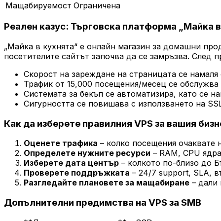
Мащабируемост
Ограничена
Реален казус: Търговска платформа „Майка в
„Майка в кухнята“ е онлайн магазин за домашни прод
посетителите сайтът започва да се замръзва. След 
Скорост на зареждане на страницата се намаля о
Трафик от 15,000 посещения/месец се обслужва 
Системата за бекъп се автоматизира, като се на
Сигурността се повишава с използването на SS
Как да изберете правилния VPS за вашия бизн
Оценете трафика
– колко посещения очаквате 
Определете нужните ресурси
– RAM, CPU ядра
Изберете дата център
– колкото по-близо до Б
Проверете поддръжката
– 24/7 support, SLA, 
Разгледайте плановете за мащабиране
– дали 
Допълнителни предимства на VPS за SMB