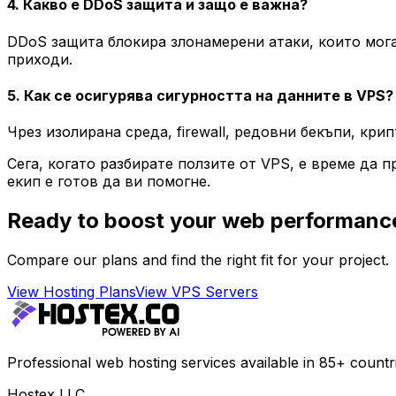
4. Какво е DDoS защита и защо е важна?
DDoS защита блокира злонамерени атаки, които могат
приходи.
5. Как се осигурява сигурността на данните в VPS?
Чрез изолирана среда, firewall, редовни бекъпи, кри
Сега, когато разбирате ползите от VPS, е време да
екип е готов да ви помогне.
Ready to boost your web performanc
Compare our plans and find the right fit for your project.
View Hosting Plans
View VPS Servers
Professional web hosting services available in 85+ countr
Hostex LLC