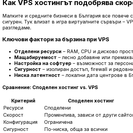
Как VPS хостингът подобрява скор
Малките и средните бизнеси в България все повече с
сигурен. Тук влизат в игра виртуалните сървъри – VP
разгледаме.
Ключови фактори за бързина при VPS
Отделени ресурси
– RAM, CPU и дисково простр
Мащабируемост
– лесно добавяне или премахв
Настройка на софтуер
– възможност за персона
Сигурност
– изолиран достъп, firewall и редовн
Ниска латентност
– локални дата центрове в Б
Сравнение: Споделен хостинг vs. VPS
Критерий
Споделен хостинг
Ресурси
Споделени
Скорост
Променлива, зависи от други сайто
Конфигурация
Ограничена
Сигурност
По-ниска, обща за всички