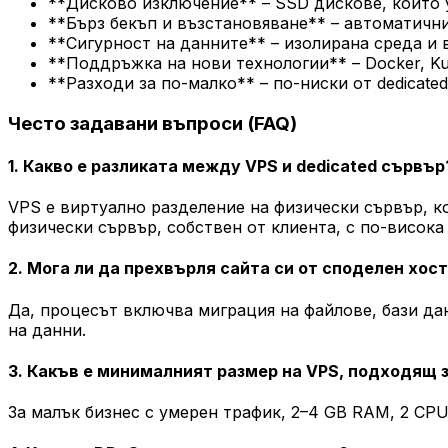
**Дисково изключение** – SSD дискове, които 
**Бърз бекъп и възстановяване** – автоматичн
**Сигурност на данните** – изолирана среда и 
**Поддръжка на нови технологии** – Docker, Ku
**Разходи за по-малко** – по-ниски от dedicate
Често задавани въпроси (FAQ)
1. Какво е разликата между VPS и dedicated сървър
VPS е виртуално разделение на физически сървър, ко
физически сървър, собствен от клиента, с по-висока
2. Мога ли да прехвърля сайта си от споделен хос
Да, процесът включва миграция на файлове, бази да
на данни.
3. Какъв е минималният размер на VPS, подходящ 
За малък бизнес с умерен трафик, 2–4 GB RAM, 2 CP