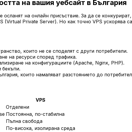
остта на вашия уебсайт в България
е осланят на онлайн присъствие. За да се конкурират,
S (Virtual Private Server). Но как точно VPS ускорява
анство, които не се споделят с други потребители.
ане на ресурси според трафика.
лизиране на конфигурациите (Apache, Nginx, PHP).
и бекъпи.
ългария, които намаляват разстоянието до потребител
VPS
Отделени
ве
Постоянна, по-стабилна
Пълна свобода
По-висока, изолирана среда