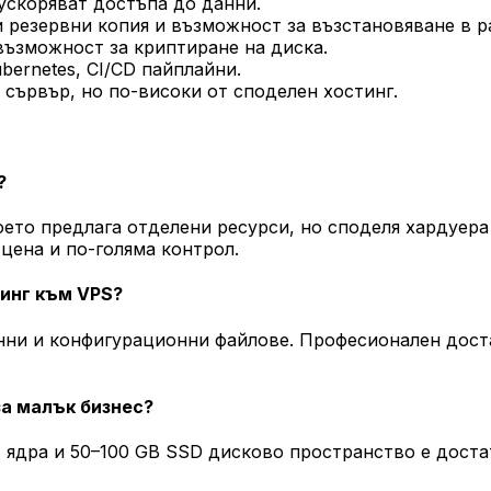
ускоряват достъпа до данни.
и резервни копия и възможност за възстановяване в р
възможност за криптиране на диска.
bernetes, CI/CD пайплайни.
d сървър, но по-високи от споделен хостинг.
?
ето предлага отделени ресурси, но споделя хардуера 
 цена и по-голяма контрол.
тинг към VPS?
нни и конфигурационни файлове. Професионален доста
за малък бизнес?
U ядра и 50–100 GB SSD дисково пространство е доста