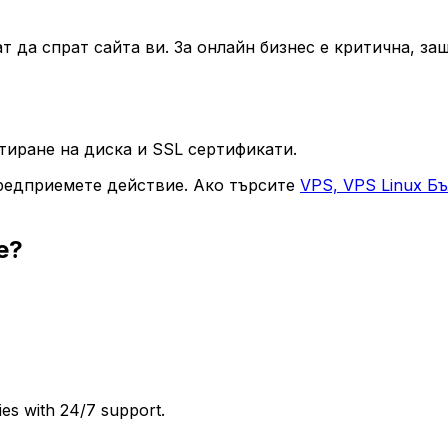
 да спрат сайта ви. За онлайн бизнес е критична, за
птиране на диска и SSL сертификати.
 предприемете действие. Ако търсите
VPS, VPS Linux Б
e?
ies with 24/7 support.