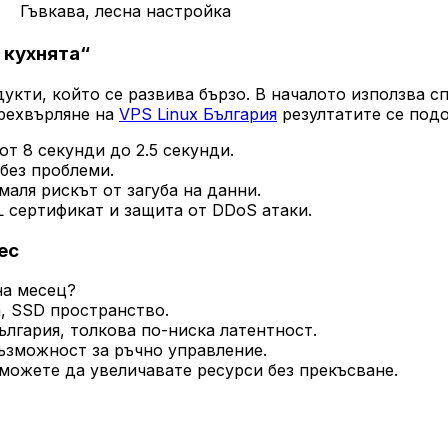
Гъвкава, лесна настройка
 кухнята“
укти, който се развива бързо. В началото използва с
прехвърляне на
VPS Linux България
резултатите се подо
т 8 секунди до 2.5 секунди.
без проблеми.
маля рискът от загуба на данни.
L сертификат и защита от DDoS атаки.
ес
на месец?
, SSD пространство.
ългария, толкова по-ниска латентност.
възможност за ръчно управление.
можете да увеличавате ресурси без прекъсване.