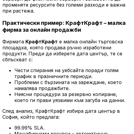
променяте ресурсите без големи разходи е важна
при растежа.
Практически пример: КрафтКрафт – малка
фирма за онлайн продажби
Фирмата
КрафтКрафт
е малка онлайн търговска
площадка, която продава ръчно изработени
продукти. Преди да изберете дата център, те се
сблъскват с:
Чести спирания на уебсайта поради голям
трафик в празничните периоди.
Проблеми с бързината на зареждане, което
намалява продажбите.
Неясни процедури за резервно копиране,
което ги прави уязвими към загуба на данни.
След анализ, КрафтКрафт избира дата център в
София, който предлага:
99.99% SLA.
Мащабируеми ресурси – автоматично