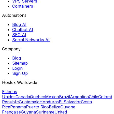
VPS Servers
Containers
Automations
Blog AI
Chatbot AI
SEO AI
Social Networks AI
Company
Blog
Sitemap
Login
Sign Up
Hostex Worldwide
Estados
Unidos
Canada
Québec
Mexico
Brazil
Argentina
Chile
Colomb
Republic
Guatemala
Honduras
El Salvador
Costa
Rica
Panama
Puerto Rico
Belize
Guyane
Française
Guyana
Suriname
United