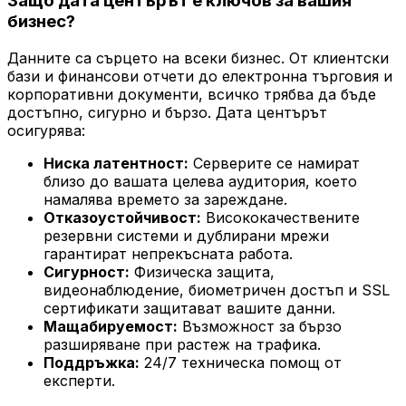
Защо дата центърът е ключов за вашия
бизнес?
Данните са сърцето на всеки бизнес. От клиентски
бази и финансови отчети до електронна търговия и
корпоративни документи, всичко трябва да бъде
достъпно, сигурно и бързо. Дата центърът
осигурява:
Ниска латентност:
Серверите се намират
близо до вашата целева аудитория, което
намалява времето за зареждане.
Отказоустойчивост:
Висококачествените
резервни системи и дублирани мрежи
гарантират непрекъсната работа.
Сигурност:
Физическа защита,
видеонаблюдение, биометричен достъп и SSL
сертификати защитават вашите данни.
Мащабируемост:
Възможност за бързо
разширяване при растеж на трафика.
Поддръжка:
24/7 техническа помощ от
експерти.