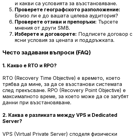
и какви са условията за възстановяване.
Проверете географското разположение:
Близо ли е до вашата целева аудитория?
Проверете отзиви и препоръки:
Търсете
мнения от други SMB.
Изберете и договорете:
Подписете договор с
ясни условия за цената и поддръжката.
Често задавани въпроси (FAQ)
1. Какво е RTO и RPO?
RTO (Recovery Time Objective) е времето, което
трябва да мине, за да се възстанови системата
след прекъсване. RPO (Recovery Point Objective) е
максималното време, за което може да се загубят
данни при възстановяване.
2. Каква е разликата между VPS и Dedicated
Server?
VPS (Virtual Private Server) споделя физически