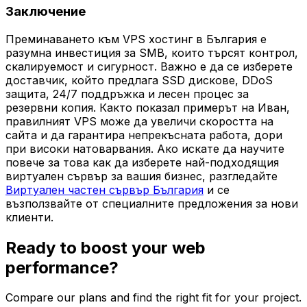
Заключение
Преминаването към VPS хостинг в България е
разумна инвестиция за SMB, които търсят контрол,
скалируемост и сигурност. Важно е да се изберете
доставчик, който предлага SSD дискове, DDoS
защита, 24/7 поддръжка и лесен процес за
резервни копия. Както показал примерът на Иван,
правилният VPS може да увеличи скоростта на
сайта и да гарантира непрекъсната работа, дори
при високи натоварвания. Ако искате да научите
повече за това как да изберете най-подходящия
виртуален сървър за вашия бизнес, разгледайте
Виртуален частен сървър България
и се
възползвайте от специалните предложения за нови
клиенти.
Ready to boost your web
performance?
Compare our plans and find the right fit for your project.