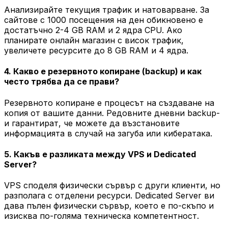
Анализирайте текущия трафик и натоварване. За
сайтове с 1000 посещения на ден обикновено е
достатъчно 2-4 GB RAM и 2 ядра CPU. Ако
планирате онлайн магазин с висок трафик,
увеличете ресурсите до 8 GB RAM и 4 ядра.
4. Какво е резервното копиране (backup) и как
често трябва да се прави?
Резервното копиране е процесът на създаване на
копия от вашите данни. Редовните дневни backup-
и гарантират, че можете да възстановите
информацията в случай на загуба или кибератака.
5. Какъв е разликата между VPS и Dedicated
Server?
VPS споделя физически сървър с други клиенти, но
разполага с отделени ресурси. Dedicated Server ви
дава пълен физически сървър, което е по-скъпо и
изисква по-голяма техническа компетентност.