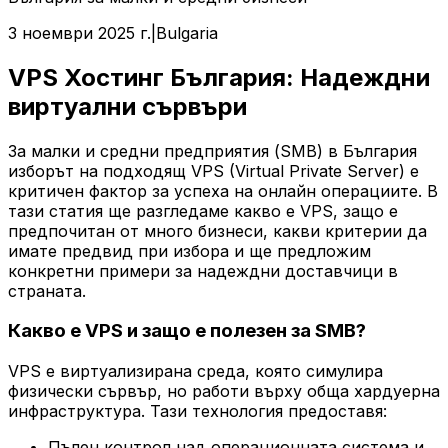
3 ноември 2025 г.
|
Bulgaria
VPS Хостинг България: Надеждни
виртуални сървъри
За малки и средни предприятия (SMB) в България
изборът на подходящ VPS (Virtual Private Server) е
критичен фактор за успеха на онлайн операциите. В
тази статия ще разгледаме какво е VPS, защо е
предпочитан от много бизнеси, какви критерии да
имате предвид при избора и ще предложим
конкретни примери за надеждни доставчици в
страната.
Какво е VPS и защо е полезен за SMB?
VPS е виртуализирана среда, която симулира
физически сървър, но работи върху обща хардуерна
инфраструктура. Тази технология предоставя:
Пълен контрол над операционната система и