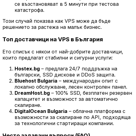
се възстановяват в 5 минути при тестова
катастрофа.
Този случай показва как VPS може да бъде
решението за растежа на малък бизнес.
Топ доставчици на VPS в България
Ето списък с някои от най-добрите доставчици,
които предлагат стабилни и сигурни услуги:
Hostex.bg
– предлага 24/7 поддръжка на
български, SSD дискове и DDoS защита.
Bluehost Bulgaria
– международен опит с
локално обслужване, лесен контролен панел.
DreamHost.bg
– 100% SSD, безплатен резервен
капацитет и възможност за автоматично
скалиране.
DigitalOcean Bulgaria
– облачна платформа с
възможности за скалиране по API, подходяща
за технологични стартиращи компании.
Често задавани въпроси (FAQ)