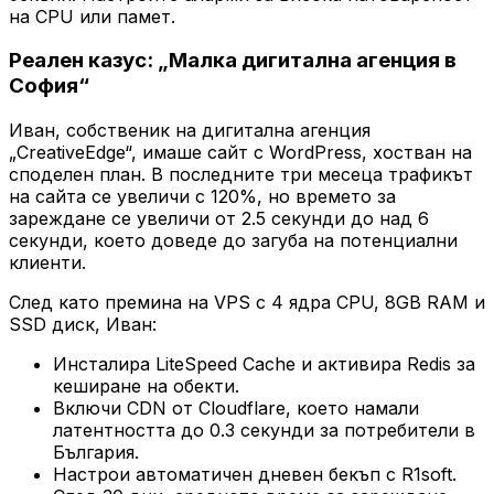
на CPU или памет.
Реален казус: „Малка дигитална агенция в
София“
Иван, собственик на дигитална агенция
„CreativeEdge“, имаше сайт с WordPress, хостван на
споделен план. В последните три месеца трафикът
на сайта се увеличи с 120%, но времето за
зареждане се увеличи от 2.5 секунди до над 6
секунди, което доведе до загуба на потенциални
клиенти.
След като премина на VPS с 4 ядра CPU, 8GB RAM и
SSD диск, Иван:
Инсталира LiteSpeed Cache и активира Redis за
кеширане на обекти.
Включи CDN от Cloudflare, което намали
латентността до 0.3 секунди за потребители в
България.
Настрои автоматичен дневен бекъп с R1soft.