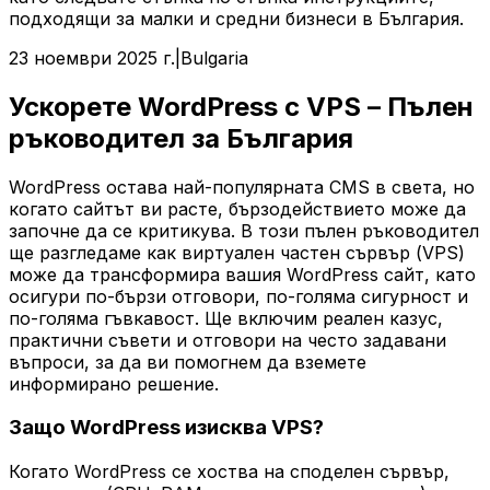
подходящи за малки и средни бизнеси в България.
23 ноември 2025 г.
|
Bulgaria
Ускорете WordPress с VPS – Пълен
ръководител за България
WordPress остава най-популярната CMS в света, но
когато сайтът ви расте, бързодействието може да
започне да се критикува. В този пълен ръководител
ще разгледаме как виртуален частен сървър (VPS)
може да трансформира вашия WordPress сайт, като
осигури по-бързи отговори, по-голяма сигурност и
по-голяма гъвкавост. Ще включим реален казус,
практични съвети и отговори на често задавани
въпроси, за да ви помогнем да вземете
информирано решение.
Защо WordPress изисква VPS?
Когато WordPress се хоства на споделен сървър,