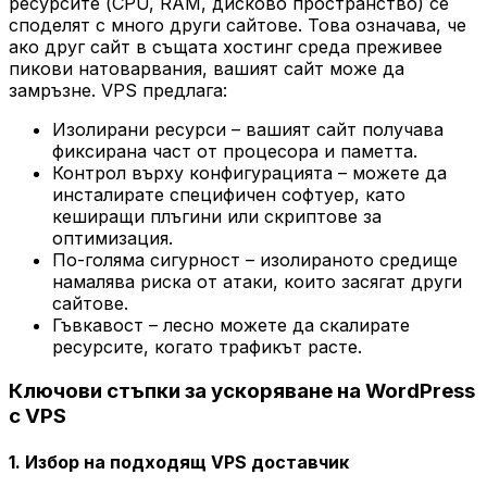
ресурсите (CPU, RAM, дисково пространство) се
споделят с много други сайтове. Това означава, че
ако друг сайт в същата хостинг среда преживее
пикови натоварвания, вашият сайт може да
замръзне. VPS предлага:
Изолирани ресурси – вашият сайт получава
фиксирана част от процесора и паметта.
Контрол върху конфигурацията – можете да
инсталирате специфичен софтуер, като
кеширащи плъгини или скриптове за
оптимизация.
По-голяма сигурност – изолираното средище
намалява риска от атаки, които засягат други
сайтове.
Гъвкавост – лесно можете да скалирате
ресурсите, когато трафикът расте.
Ключови стъпки за ускоряване на WordPress
с VPS
1. Избор на подходящ VPS доставчик