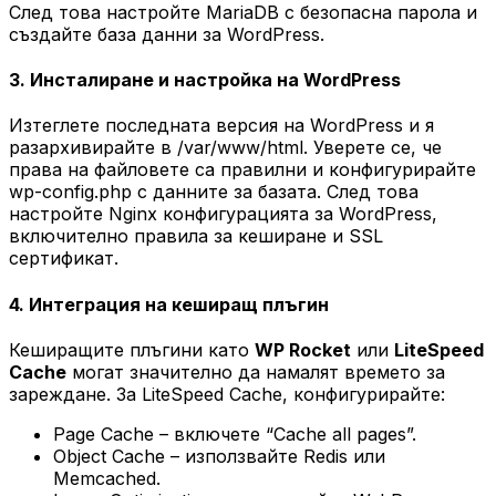
След това настройте MariaDB с безопасна парола и
създайте база данни за WordPress.
3. Инсталиране и настройка на WordPress
Изтеглете последната версия на WordPress и я
разархивирайте в /var/www/html. Уверете се, че
права на файловете са правилни и конфигурирайте
wp-config.php с данните за базата. След това
настройте Nginx конфигурацията за WordPress,
включително правила за кеширане и SSL
сертификат.
4. Интеграция на кеширащ плъгин
Кеширащите плъгини като
WP Rocket
или
LiteSpeed
Cache
могат значително да намалят времето за
зареждане. За LiteSpeed Cache, конфигурирайте:
Page Cache – включете “Cache all pages”.
Object Cache – използвайте Redis или
Memcached.