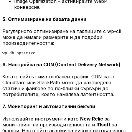
Image Optimization – активирайте WebP
конверсия.
5. Оптимизиране на базата данни
Регулярното оптимизиране на таблиците с wp-cli
може да намали размерите и да подобри
производителността:
6. Настройка на CDN (Content Delivery Network)
Когато сайтът има глобален трафик, CDN като
Cloudflare или StackPath може да разпределя
статични файлове по по-близки сървъри до
потребителите, което намалява латентността.
7. Мониторинг и автоматични бекъпи
Използвайте инструменти като
New Relic
за
мониторинг на производителността и
R1soft
за
бекъпи. Настройте аларми за висока натовареност