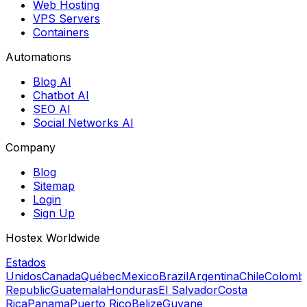
Web Hosting
VPS Servers
Containers
Automations
Blog AI
Chatbot AI
SEO AI
Social Networks AI
Company
Blog
Sitemap
Login
Sign Up
Hostex Worldwide
Estados
Unidos
Canada
Québec
Mexico
Brazil
Argentina
Chile
Colomb
Republic
Guatemala
Honduras
El Salvador
Costa
Rica
Panama
Puerto Rico
Belize
Guyane